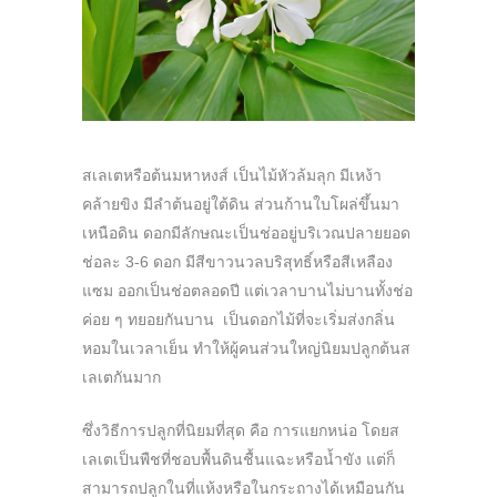
สเลเตหรือต้นมหาหงส์ เป็นไม้หัวล้มลุก มีเหง้า
คล้ายขิง มีลำต้นอยู่ใต้ดิน ส่วนก้านใบโผล่ขึ้นมา
เหนือดิน ดอกมีลักษณะเป็นช่ออยู่บริเวณปลายยอด
ช่อละ 3-6 ดอก มีสีขาวนวลบริสุทธิ์หรือสีเหลือง
แซม ออกเป็นช่อตลอดปี แต่เวลาบานไม่บานทั้งช่อ
ค่อย ๆ ทยอยกันบาน เป็นดอกไม้ที่จะเริ่มส่งกลิ่น
หอมในเวลาเย็น ทำให้ผู้คนส่วนใหญ่นิยมปลูกต้นส
เลเตกันมาก
ซึ่งวิธีการปลูกที่นิยมที่สุด คือ การแยกหน่อ โดยส
เลเตเป็นพืชที่ชอบพื้นดินชื้นแฉะหรือน้ำขัง แต่ก็
สามารถปลูกในที่แห้งหรือในกระถางได้เหมือนกัน