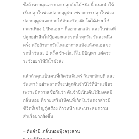
ซึ่งถ้าหากคุณอยากจะปลูกต้นไม้ชนิดนี้ แนะนำให้
เริ่มปลูกในช่วงปลายฤดูฝน เพราะการปลูกในช่วง
ปลายฤดูฝนจะช่วยให้ต้นเจริญเติบโตได้ง่าย ใช้
เวลาเพียง 1 ปีหน่อย ๆ ก็ออกดอกแล้ว และในช่วงที่
ปลูกอย่าลืมใส่ปุ๋ยคอกและรดน้ำทุกวัน วันละหนึ่ง
ครั้ง หรือถ้าหากวันไหนอากาศแห้งแล้งหน่อย จะ
รดน้ำวันละ 2 ครั้งเช้า-เย็น ก็ไม่มีปัญหา แต่ควร
ระวังอย่าให้มีน้ำขังล่ะ
แล้วถ้าคุณเป็นคนที่เกิดวันจันทร์ วันพฤหัสบดี และ
วันเสาร์ อย่าพลาดที่จะปลูกต้นจำปีไว้ที่บ้านเชียว
เพราะมีความเชื่อกันว่า ต้นจำปีเป็นต้นไม้มงคลมี
กลิ่นหอม ที่ช่วยเสริมให้คนที่เกิดในวันดังกล่าวมี
ชีวิตที่เจริญรุ่งเรือง ก้าวหน้า และประสบความ
สำเร็จมากยิ่งขึ้น
–
ต้นจำปี..กลิ่นหอมฟุ้งจรุงสวน