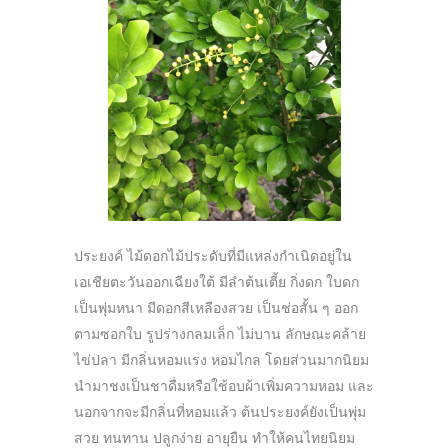
ประยงค์ ไม้ดอกไม้ประดับที่มีแหล่งกำเนิดอยู่ใน
เอเชียตะวันออกเฉียงใต้ มีลำต้นเตี้ย กิ่งดก ใบดก
เป็นพุ่มหนา มีดอกสีเหลืองสวย เป็นช่อสั้น ๆ ออก
ตามซอกใบ รูปร่างกลมเล็ก ไม่บาน ลักษณะคล้าย
ไข่ปลา มีกลิ่นหอมแรง หอมไกล โดยส่วนมากนิยม
นำมาชงเป็นชาดื่มหรือใช้อบผ้าเพิ่มความหอม และ
นอกจากจะมีกลิ่นที่หอมแล้ว ต้นประยงค์ยังเป็นพุ่ม
สวย ทนทาน ปลูกง่าย อายุยืน ทำให้คนไทยนิยม