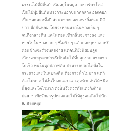
พรรณไม้ที่มีถิ่นกำเนิดอยู่ในหมู่เกาะบาร์บาโดส
เป็นไม้พุ่มยืนต้นทรงกระบอกขนาดกลาง ออกดอก
เป็นช่อตลอดทั้งปี ส่วนมากจะออกตรงกิ่งอ่อน มีสี
ขาว มีกลิ่นหอม โดยจะหอมมากในช่วงเย็น ๆ
จนถึงกลางคืน แต่ในตอนเช้ากลิ่นจะจางลง และ
หายไปในช่วงบ่าย ๆ ซึ่งจริง ๆ แล้วดอกบุหงาส่าหรี
ค่อนข้างจะร่วงหลุดง่าย แต่คนก็ยังนิยมปลูก
เนื่องจากบุหงาส่าหรีเป็นต้นไม้ที่ปลูกง่าย ตายยาก
โตเร็ว ทนในทุกสภาพดิน สามารถปลูกได้ทั้งใน
กระถางและในแปลงดิน ต้องการน้ำไม่มาก แต่ก็
ต้องไม่ขาด ไม่งั้นใบจะเฉา และสุดท้ายต้นไม้ชนิด
นี้สูงและโตไวมาก ดังนั้นจึงควรตัดแต่งกิ่งก้าน
บ่อย ๆ เพื่อรักษารูปทรงและไม่ให้สูงจนเกินไปนัก
9. สายหยุด