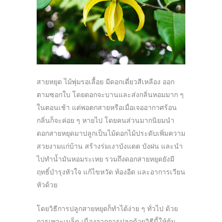
สายหยุด ไม้พุ่มรอเลื้อย มีดอกเดี่ยวสีเหลือง ออก
ตามซอกใบ โดยดอกจะบานและส่งกลิ่นหอมมาก ๆ
ในตอนเช้า แต่พอตกสายหรือเมื่อเจออากาศร้อน
กลิ่นก็จะค่อย ๆ หายไป โดยคนส่วนมากนิยมนำ
ดอกสายหยุดมาปลูกเป็นไม้ดอกไม้ประดับเพิ่มความ
สวยงามแก่บ้าน สร้างร่มเงาบังแดด บังฝน และนำ
ไปทำน้ำมันหอมระเหย รวมถึงดอกสายหยุดยังมี
ฤทธิ์บำรุงหัวใจ แก้ไขหวัด ท้องอืด และอาการเวียน
หัวด้วย
โดยวิธีการปลูกสายหยุดก็ทำได้ง่าย ๆ ทั่วไป ด้วย
การเพาะเมล็ด เนื่องจากการปลูกด้วยวิธีนี้ให้ต้น