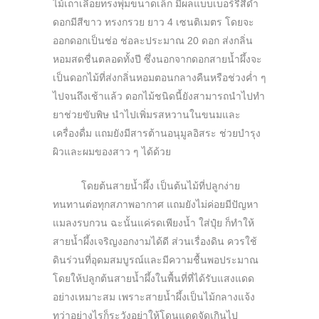
ไม้เถาเลื้อยทรงพุ่มขนาดเล็ก มีผลแบบเบอร์รีสีดำ
ดอกมีสีขาว ทรงกรวย ยาว 4 เซนติเมตร โดยจะ
ออกดอกเป็นช่อ ช่อละประมาณ 20 ดอก ส่งกลิ่น
หอมสดชื่นตลอดทั้งปี ซึ่งนอกจากดอกสายน้ำผึ้งจะ
เป็นดอกไม้ที่ส่งกลิ่นหอมตอนกลางคืนหรือช่วงค่ำ ๆ
ไปจนถึงเช้าแล้ว ดอกไม้ชนิดนี้ยังสามารถนำไปทำ
ยาช่วยขับพิษ นำไปเพิ่มรสหวานในขนมและ
เครื่องดื่ม แถมยังมีสารต้านอนุมูลอิสระ ช่วยบำรุง
ผิวและผมของสาว ๆ ได้ด้วย
โดยต้นสายน้ำผึ้ง เป็นต้นไม้ที่ปลูกง่าย
ทนทานต่อทุกสภาพอากาศ แถมยังไม่ค่อยมีปัญหา
แมลงรบกวน ฉะนั้นแค่รดเพียงน้ำ ใส่ปุ๋ย ก็ทำให้
สายน้ำผึ้งเจริญงอกงามได้ดี ส่วนเรื่องดิน ควรใช้
ดินร่วนที่อุดมสมบูรณ์และมีความชื้นพอประมาณ
โดยให้ปลูกต้นสายน้ำผึ้งในพื้นที่ที่ได้รับแสงแดด
อย่างเหมาะสม เพราะสายน้ำผึ้งเป็นไม้กลางแจ้ง
ทว่าอย่างไรก็ระวังอย่าให้โดนแดดจัดเกินไป