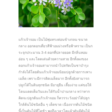
แก้วเจ้าจอม เป็นไม้พุ่มทรงค่อนข้างกลม ขนาด
กลาง ออกดอกเดี่ยวสีฟ้าอมม่วงหรือฟ้าคราม เป็นก
ระจุกประมาณ 3-4 ดอกที่ปลายยอด มีกลิ่นหอม
อ่อน ๆ และโดดเด่นด้วยความสวย อีกทั้งผงของ
ดอกแก้วเจ้าจอมสามารถนำไปสกัดเป็นชาบำรุง
กำลังได้โดยต้นแก้วเจ้าจอมนิยมปลูกด้วยการเพาะ
เมล็ด เพราะมีการติดเมล็ดมาก อีกทั้งยังสามารถ
ปลูกได้ในดินทุกชนิด มีอายุยืน เลี้ยงง่าย แค่ขอให้
โดนแดดเต็มวันและได้รับน้ำปานกลาง ทว่าหาก
คิดจะปลูกต้นแก้วเจ้าจอม ก็ควรระวังอย่าได้ปลูก
ใกล้ต้นไม้ชนิดอื่น ๆ เด็ดขาด เนื่องจากต้นไม้ชนิด
นี้เป็นต้นไม้ที่โตช้า พอถึงเวลาโตแล้วดันมีต้นไม้