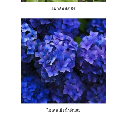
อมาลันทัส 06
ไฮเดนเยียน้ำเงิน05